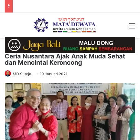
M
Ceria Nusantara Ajak Anak Muda Sehat
dan Mencintai Keroncong
MD Suteja
19 Januari 2021