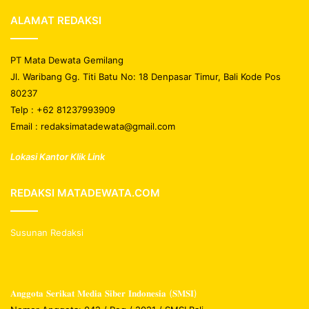
ALAMAT REDAKSI
PT Mata Dewata Gemilang
Jl. Waribang Gg. Titi Batu No: 18 Denpasar Timur, Bali Kode Pos
80237
Telp : +62 81237993909
Email : redaksimatadewata@gmail.com
Lokasi Kantor Klik Link
REDAKSI MATADEWATA.COM
Susunan Redaksi
𝐀𝐧𝐠𝐠𝐨𝐭𝐚 𝐒𝐞𝐫𝐢𝐤𝐚𝐭 𝐌𝐞𝐝𝐢𝐚 𝐒𝐢𝐛𝐞𝐫 𝐈𝐧𝐝𝐨𝐧𝐞𝐬𝐢𝐚 (𝐒𝐌𝐒𝐈)