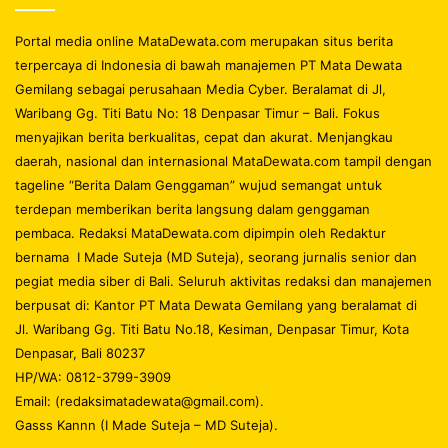
Portal media online MataDewata.com merupakan situs berita
terpercaya di Indonesia di bawah manajemen PT Mata Dewata
Gemilang sebagai perusahaan Media Cyber. Beralamat di Jl,
Waribang Gg. Titi Batu No: 18 Denpasar Timur – Bali. Fokus
menyajikan berita berkualitas, cepat dan akurat. Menjangkau
daerah, nasional dan internasional MataDewata.com tampil dengan
tageline “Berita Dalam Genggaman” wujud semangat untuk
terdepan memberikan berita langsung dalam genggaman
pembaca. Redaksi MataDewata.com dipimpin oleh Redaktur
bernama I Made Suteja (MD Suteja), seorang jurnalis senior dan
pegiat media siber di Bali. Seluruh aktivitas redaksi dan manajemen
berpusat di: Kantor PT Mata Dewata Gemilang yang beralamat di
Jl. Waribang Gg. Titi Batu No.18, Kesiman, Denpasar Timur, Kota
Denpasar, Bali 80237
HP/WA: 0812-3799-3909
Email: (redaksimatadewata@gmail.com).
Gasss Kannn (I Made Suteja – MD Suteja).