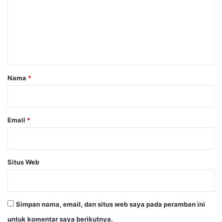
m
e
n
t
a
r
Nama
*
*
Email
*
Situs Web
Simpan nama, email, dan situs web saya pada peramban ini
untuk komentar saya berikutnya.