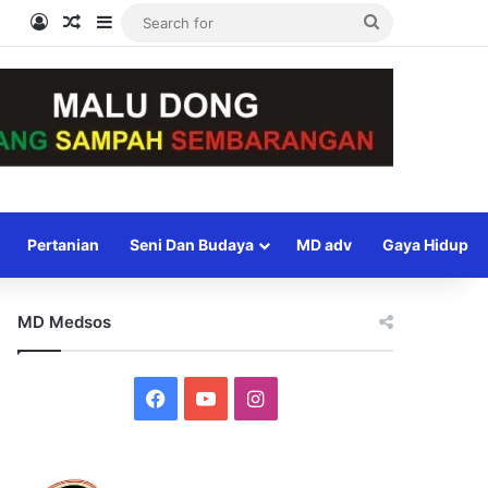
Log In
Random Article
Sidebar
Search
for
Pertanian
Seni Dan Budaya
MD adv
Gaya Hidup
MD Medsos
Facebook
YouTube
Instagram