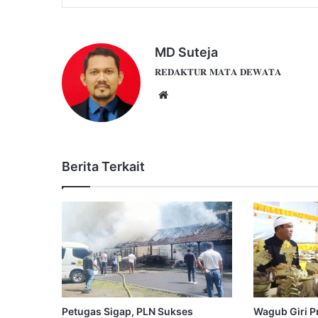
MD Suteja
𝐑𝐄𝐃𝐀𝐊𝐓𝐔𝐑 𝐌𝐀𝐓𝐀 𝐃𝐄𝐖𝐀𝐓𝐀
Website
Berita Terkait
Petugas Sigap, PLN Sukses
Wagub Giri Pr