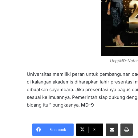
Ucp/MD-Nataru
Universitas memiliki peran untuk pembangunan da
di kalangan akademis diharapkan lahir presentasi
dibuatkan sayembara. Jika presentasinya bagus d
sesuai keilmuannya. Pemerintah siap dukung deng
bidang itu,” pungkasnya.
MD-9
Share via Email
Pri
Facebook
X