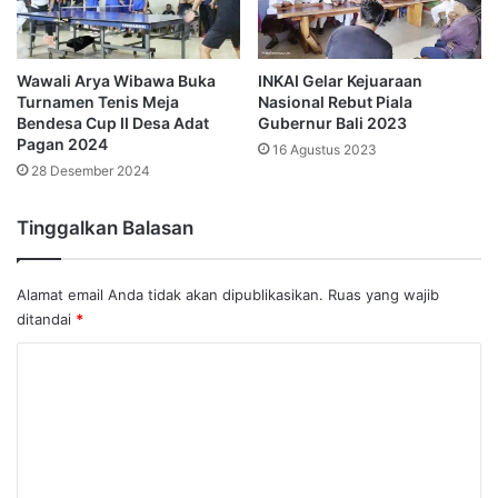
Wawali Arya Wibawa Buka
INKAI Gelar Kejuaraan
Turnamen Tenis Meja
Nasional Rebut Piala
Bendesa Cup II Desa Adat
Gubernur Bali 2023
Pagan 2024
16 Agustus 2023
28 Desember 2024
Tinggalkan Balasan
Alamat email Anda tidak akan dipublikasikan.
Ruas yang wajib
ditandai
*
K
o
m
e
n