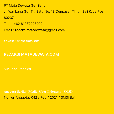
PT Mata Dewata Gemilang
Jl. Waribang Gg. Titi Batu No: 18 Denpasar Timur, Bali Kode Pos
80237
Telp : +62 81237993909
Email : redaksimatadewata@gmail.com
Lokasi Kantor Klik Link
REDAKSI MATADEWATA.COM
Susunan Redaksi
𝐀𝐧𝐠𝐠𝐨𝐭𝐚 𝐒𝐞𝐫𝐢𝐤𝐚𝐭 𝐌𝐞𝐝𝐢𝐚 𝐒𝐢𝐛𝐞𝐫 𝐈𝐧𝐝𝐨𝐧𝐞𝐬𝐢𝐚 (𝐒𝐌𝐒𝐈)
Nomor Anggota: 042 / Reg / 2021 / SMSI Bali