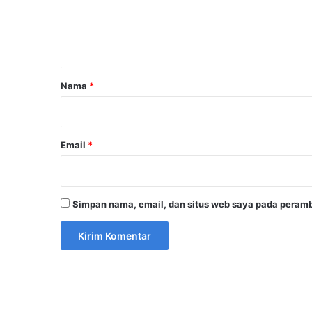
n
t
a
r
Nama
*
*
Email
*
Simpan nama, email, dan situs web saya pada peramb