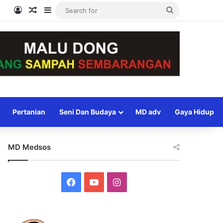
Log In
Random Article
Sidebar
Search
for
Pertanian
Seni Dan Budaya
MD adv
Gaya Hidup
MD Medsos
Facebook
YouTube
Instagram