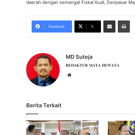
daerah dengan semangat Fiskal Kuat, Denpasar Maj
Share via Email
Pri
Facebook
X
MD Suteja
𝐑𝐄𝐃𝐀𝐊𝐓𝐔𝐑 𝐌𝐀𝐓𝐀 𝐃𝐄𝐖𝐀𝐓𝐀
Website
Berita Terkait