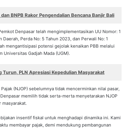
 dan BNPB Rakor Pengendalian Bencana Banjir Bali
l. Pemkot Denpasar telah mengimplementasikan UU Nomor: 1
Daerah, Perda No: 5 Tahun 2023, dan Perwali No: 1
ah mengantisipasi potensi gejolak kenaikan PBB melalui
tim Universitas Gadjah Mada (UGM).
 Turun, PLN Apresiasi Kepedulian Masyarakat
 Pajak (NJOP) sebelumnya tidak mencerminkan nilai pasar,
t Denpasar memilih tidak serta-merta menyetarakan NJOP
 masyarakat.
ijakan insentif fiskal untuk menghadapi dinamika ini. Kami
t waktu membayar pajak, demi mendukung pembangunan