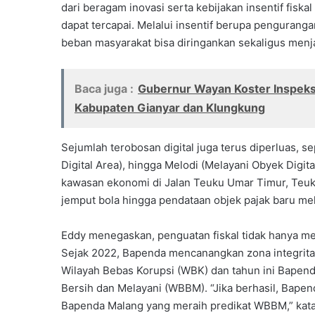
dari beragam inovasi serta kebijakan insentif fisk
dapat tercapai. Melalui insentif berupa pengurang
beban masyarakat bisa diringankan sekaligus menja
Baca juga :
Gubernur Wayan Koster Inspeksi
Kabupaten Gianyar dan Klungkung
Sejumlah terobosan digital juga terus diperluas, se
Digital Area), hingga Melodi (Melayani Obyek Digita
kawasan ekonomi di Jalan Teuku Umar Timur, Teuku
jemput bola hingga pendataan objek pajak baru me
Eddy menegaskan, penguatan fiskal tidak hanya meny
Sejak 2022, Bapenda mencanangkan zona integritas
Wilayah Bebas Korupsi (WBK) dan tahun ini Bapend
Bersih dan Melayani (WBBM). “Jika berhasil, Bapen
Bapenda Malang yang meraih predikat WBBM,” kat