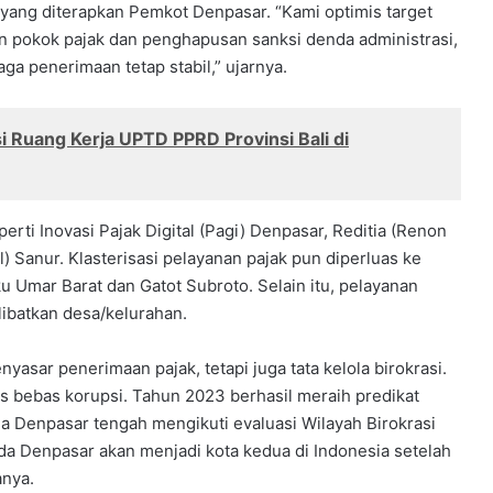
al yang diterapkan Pemkot Denpasar. “Kami optimis target
an pokok pajak dan penghapusan sanksi denda administrasi,
ga penerimaan tetap stabil,” ujarnya.
 Ruang Kerja UPTD PPRD Provinsi Bali di
perti Inovasi Pajak Digital (Pagi) Denpasar, Reditia (Renon
l) Sanur. Klasterisasi pelayanan pajak pun diperluas ke
 Umar Barat dan Gatot Subroto. Selain itu, pelayanan
libatkan desa/kelurahan.
asar penerimaan pajak, tetapi juga tata kelola birokrasi.
 bebas korupsi. Tahun 2023 berhasil meraih predikat
a Denpasar tengah mengikuti evaluasi Wilayah Birokrasi
da Denpasar akan menjadi kota kedua di Indonesia setelah
anya.