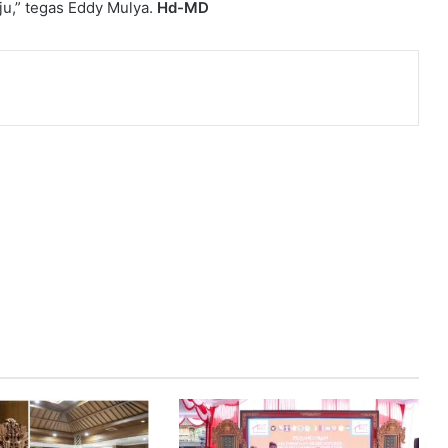
u,” tegas Eddy Mulya.
Hd-MD
nt