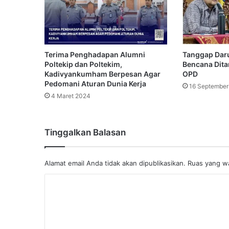
Terima Penghadapan Alumni
Tanggap Daru
Poltekip dan Poltekim,
Bencana Dit
Kadivyankumham Berpesan Agar
OPD
Pedomani Aturan Dunia Kerja
16 September
4 Maret 2024
Tinggalkan Balasan
Alamat email Anda tidak akan dipublikasikan.
Ruas yang wa
K
o
m
e