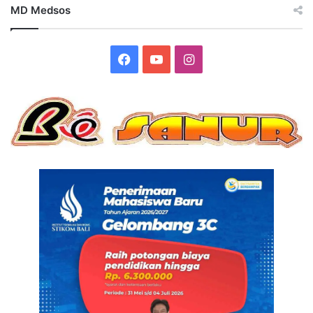
MD Medsos
Facebook
YouTube
Instagram