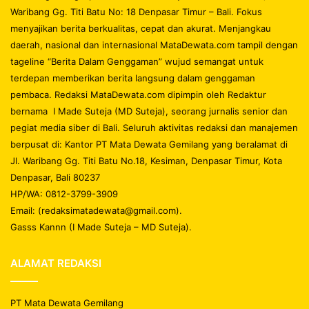
Waribang Gg. Titi Batu No: 18 Denpasar Timur – Bali. Fokus
menyajikan berita berkualitas, cepat dan akurat. Menjangkau
daerah, nasional dan internasional MataDewata.com tampil dengan
tageline “Berita Dalam Genggaman” wujud semangat untuk
terdepan memberikan berita langsung dalam genggaman
pembaca. Redaksi MataDewata.com dipimpin oleh Redaktur
bernama I Made Suteja (MD Suteja), seorang jurnalis senior dan
pegiat media siber di Bali. Seluruh aktivitas redaksi dan manajemen
berpusat di: Kantor PT Mata Dewata Gemilang yang beralamat di
Jl. Waribang Gg. Titi Batu No.18, Kesiman, Denpasar Timur, Kota
Denpasar, Bali 80237
HP/WA: 0812-3799-3909
Email: (redaksimatadewata@gmail.com).
Gasss Kannn (I Made Suteja – MD Suteja).
ALAMAT REDAKSI
PT Mata Dewata Gemilang