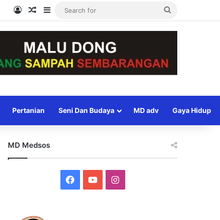
Log In
Random Article
Sidebar
Search
for
Pertanian
Seni Dan Budaya
MD adv
Gaya Hidup
MD Medsos
Facebook
YouTube
Instagram