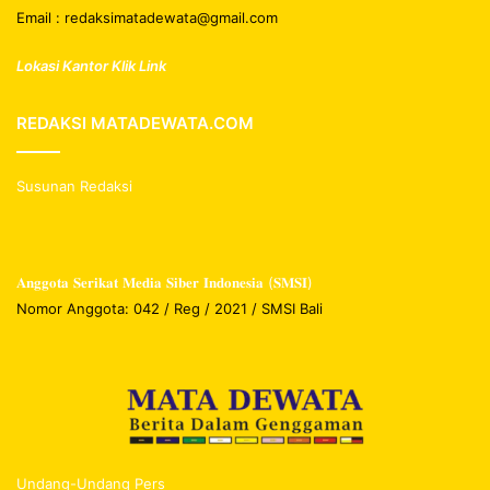
Email : redaksimatadewata@gmail.com
Lokasi Kantor Klik Link
REDAKSI MATADEWATA.COM
Susunan Redaksi
𝐀𝐧𝐠𝐠𝐨𝐭𝐚 𝐒𝐞𝐫𝐢𝐤𝐚𝐭 𝐌𝐞𝐝𝐢𝐚 𝐒𝐢𝐛𝐞𝐫 𝐈𝐧𝐝𝐨𝐧𝐞𝐬𝐢𝐚 (𝐒𝐌𝐒𝐈)
Nomor Anggota: 042 / Reg / 2021 / SMSI Bali
Undang-Undang Pers