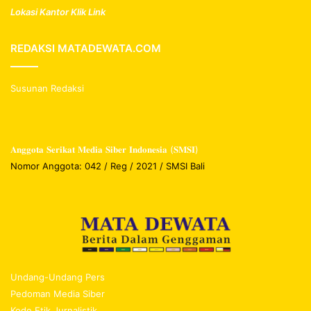
Lokasi Kantor Klik Link
REDAKSI MATADEWATA.COM
Susunan Redaksi
𝐀𝐧𝐠𝐠𝐨𝐭𝐚 𝐒𝐞𝐫𝐢𝐤𝐚𝐭 𝐌𝐞𝐝𝐢𝐚 𝐒𝐢𝐛𝐞𝐫 𝐈𝐧𝐝𝐨𝐧𝐞𝐬𝐢𝐚 (𝐒𝐌𝐒𝐈)
Nomor Anggota: 042 / Reg / 2021 / SMSI Bali
Undang-Undang Pers
Pedoman Media Siber
Kode Etik Jurnalistik