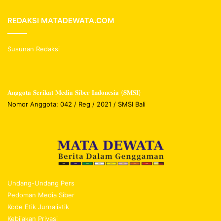
REDAKSI MATADEWATA.COM
Susunan Redaksi
𝐀𝐧𝐠𝐠𝐨𝐭𝐚 𝐒𝐞𝐫𝐢𝐤𝐚𝐭 𝐌𝐞𝐝𝐢𝐚 𝐒𝐢𝐛𝐞𝐫 𝐈𝐧𝐝𝐨𝐧𝐞𝐬𝐢𝐚 (𝐒𝐌𝐒𝐈)
Nomor Anggota: 042 / Reg / 2021 / SMSI Bali
Undang-Undang Pers
Pedoman Media Siber
Kode Etik Jurnalistik
Kebijakan Privasi