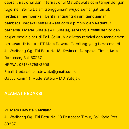
daerah, nasional dan internasional MataDewata.com tampil dengan
tageline “Berita Dalam Genggaman” wujud semangat untuk
terdepan memberikan berita langsung dalam genggaman
pembaca. Redaksi MataDewata.com dipimpin oleh Redaktur
bernama I Made Suteja (MD Suteja), seorang jurnalis senior dan
pegiat media siber di Bali. Seluruh aktivitas redaksi dan manajemen
berpusat di: Kantor PT Mata Dewata Gemilang yang beralamat di
Jl. Waribang Gg. Titi Batu No.18, Kesiman, Denpasar Timur, Kota
Denpasar, Bali 80237
HP/WA: 0812-3799-3909
Email: (redaksimatadewata@gmail.com).
Gasss Kannn (I Made Suteja – MD Suteja).
ALAMAT REDAKSI
PT Mata Dewata Gemilang
Jl. Waribang Gg. Titi Batu No: 18 Denpasar Timur, Bali Kode Pos
80237