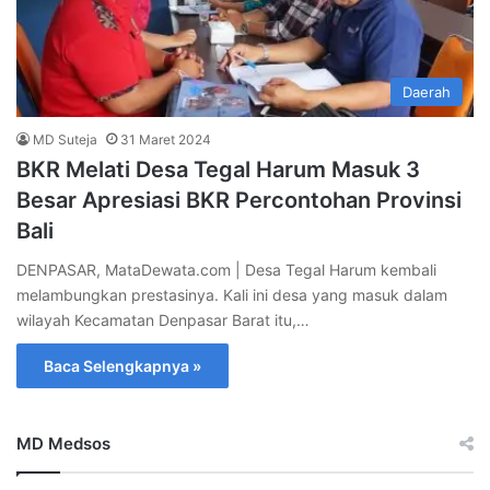
Daerah
MD Suteja
31 Maret 2024
BKR Melati Desa Tegal Harum Masuk 3
Besar Apresiasi BKR Percontohan Provinsi
Bali
DENPASAR, MataDewata.com | Desa Tegal Harum kembali
melambungkan prestasinya. Kali ini desa yang masuk dalam
wilayah Kecamatan Denpasar Barat itu,…
Baca Selengkapnya »
MD Medsos