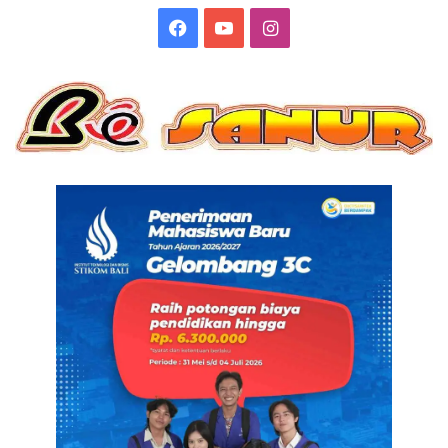
Facebook
YouTube
Instagram