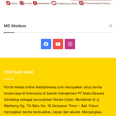
MD Medsos
Facebook
YouTube
Instagram
TENTANG KAMI
Portal media online MataDewata.com merupakan situs berita
terpercaya di Indonesia di bawah manajemen PT Mata Dewata
Gemilang sebagai perusahaan Media Cyber. Beralamat di Jl,
Waribang Gg. Titi Batu No: 18 Denpasar Timur – Bali. Fokus
menyajikan berita berkualitas, cepat dan akurat. Menjangkau