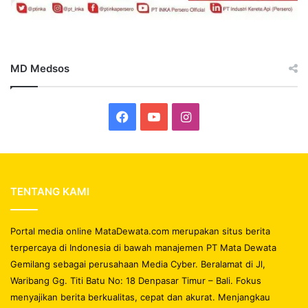
MD Medsos
Facebook
YouTube
Instagram
TENTANG KAMI
Portal media online MataDewata.com merupakan situs berita
terpercaya di Indonesia di bawah manajemen PT Mata Dewata
Gemilang sebagai perusahaan Media Cyber. Beralamat di Jl,
Waribang Gg. Titi Batu No: 18 Denpasar Timur – Bali. Fokus
menyajikan berita berkualitas, cepat dan akurat. Menjangkau