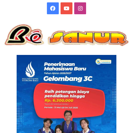
Facebook
YouTube
Instagram