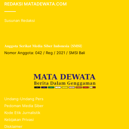
REDAKSI MATADEWATA.COM
Susunan Redaksi
𝐀𝐧𝐠𝐠𝐨𝐭𝐚 𝐒𝐞𝐫𝐢𝐤𝐚𝐭 𝐌𝐞𝐝𝐢𝐚 𝐒𝐢𝐛𝐞𝐫 𝐈𝐧𝐝𝐨𝐧𝐞𝐬𝐢𝐚 (𝐒𝐌𝐒𝐈)
Nomor Anggota: 042 / Reg / 2021 / SMSI Bali
Undang-Undang Pers
Pedoman Media Siber
Kode Etik Jurnalistik
Kebijakan Privasi
Disklaimer