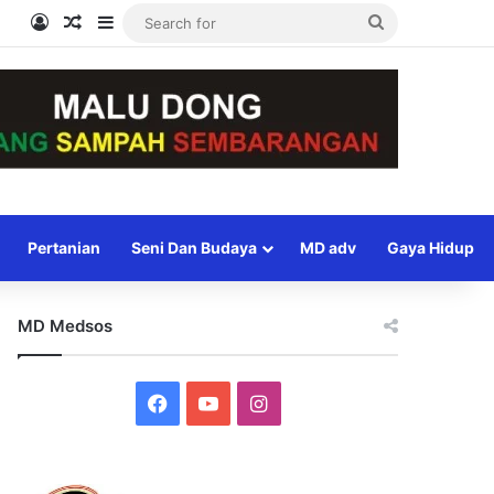
Log In
Random Article
Sidebar
Search
for
Pertanian
Seni Dan Budaya
MD adv
Gaya Hidup
MD Medsos
Facebook
YouTube
Instagram