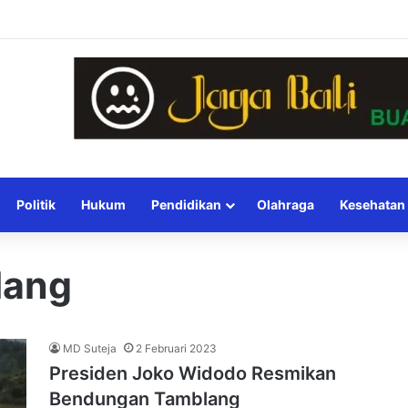
Politik
Hukum
Pendidikan
Olahraga
Kesehatan
lang
MD Suteja
2 Februari 2023
Presiden Joko Widodo Resmikan
Bendungan Tamblang