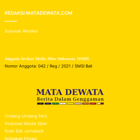
REDAKSI MATADEWATA.COM
Susunan Redaksi
𝐀𝐧𝐠𝐠𝐨𝐭𝐚 𝐒𝐞𝐫𝐢𝐤𝐚𝐭 𝐌𝐞𝐝𝐢𝐚 𝐒𝐢𝐛𝐞𝐫 𝐈𝐧𝐝𝐨𝐧𝐞𝐬𝐢𝐚 (𝐒𝐌𝐒𝐈)
Nomor Anggota: 042 / Reg / 2021 / SMSI Bali
Undang-Undang Pers
Pedoman Media Siber
Kode Etik Jurnalistik
Kebijakan Privasi