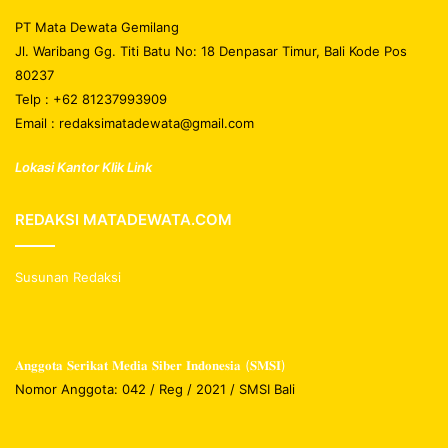
PT Mata Dewata Gemilang
Jl. Waribang Gg. Titi Batu No: 18 Denpasar Timur, Bali Kode Pos
80237
Telp : +62 81237993909
Email : redaksimatadewata@gmail.com
Lokasi Kantor Klik Link
REDAKSI MATADEWATA.COM
Susunan Redaksi
𝐀𝐧𝐠𝐠𝐨𝐭𝐚 𝐒𝐞𝐫𝐢𝐤𝐚𝐭 𝐌𝐞𝐝𝐢𝐚 𝐒𝐢𝐛𝐞𝐫 𝐈𝐧𝐝𝐨𝐧𝐞𝐬𝐢𝐚 (𝐒𝐌𝐒𝐈)
Nomor Anggota: 042 / Reg / 2021 / SMSI Bali