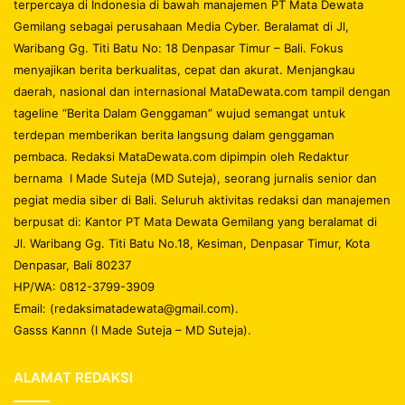
terpercaya di Indonesia di bawah manajemen PT Mata Dewata
Gemilang sebagai perusahaan Media Cyber. Beralamat di Jl,
Waribang Gg. Titi Batu No: 18 Denpasar Timur – Bali. Fokus
menyajikan berita berkualitas, cepat dan akurat. Menjangkau
daerah, nasional dan internasional MataDewata.com tampil dengan
tageline “Berita Dalam Genggaman” wujud semangat untuk
terdepan memberikan berita langsung dalam genggaman
pembaca. Redaksi MataDewata.com dipimpin oleh Redaktur
bernama I Made Suteja (MD Suteja), seorang jurnalis senior dan
pegiat media siber di Bali. Seluruh aktivitas redaksi dan manajemen
berpusat di: Kantor PT Mata Dewata Gemilang yang beralamat di
Jl. Waribang Gg. Titi Batu No.18, Kesiman, Denpasar Timur, Kota
Denpasar, Bali 80237
HP/WA: 0812-3799-3909
Email: (redaksimatadewata@gmail.com).
Gasss Kannn (I Made Suteja – MD Suteja).
ALAMAT REDAKSI