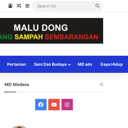
Log In
Random Article
Sidebar
Search
for
Pertanian
Seni Dan Budaya
MD adv
Gaya Hidup
MD Medsos
Facebook
YouTube
Instagram