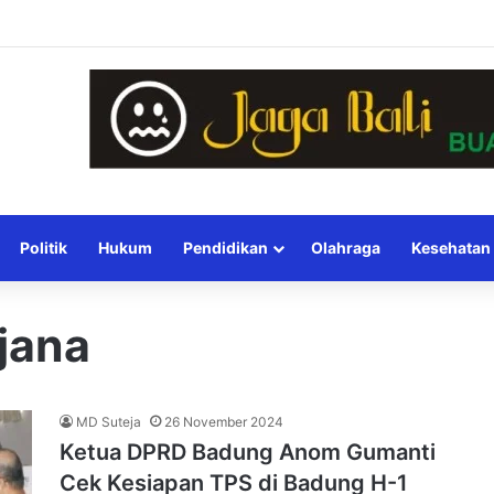
Politik
Hukum
Pendidikan
Olahraga
Kesehatan
jana
MD Suteja
26 November 2024
Ketua DPRD Badung Anom Gumanti
Cek Kesiapan TPS di Badung H-1