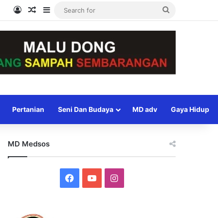
Log In
Random Article
Sidebar
Search
for
Pertanian
Seni Dan Budaya
MD adv
Gaya Hidup
MD Medsos
Facebook
YouTube
Instagram