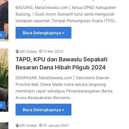
BADUNG, MataDewata.com | Ketua DPRD Kabupaten
Badung, I Gusti Anom Gumanti turut serta mengecek
kesiapan sejumlah Tempat Pemungutan Suara (TPS)…
Baca Selengkapnya »
ah
MD Suteja
15 Mei 2023
TAPD, KPU dan Bawaslu Sepakati
Besaran Dana Hibah Pilgub 2024
DENPASAR, MataDewata.com | Sekretaris Daerah
Provinsi Bali, Dewa Made Indra secara langsung
memimpin rapat sekaligus Penandatanganan Berita
Acara Kesepakatan Bersama…
ah
Baca Selengkapnya »
MD Suteja
10 Januari 2021