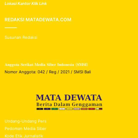
Lokasi Kantor Klik Link
REDAKSI MATADEWATA.COM
Susunan Redaksi
𝐀𝐧𝐠𝐠𝐨𝐭𝐚 𝐒𝐞𝐫𝐢𝐤𝐚𝐭 𝐌𝐞𝐝𝐢𝐚 𝐒𝐢𝐛𝐞𝐫 𝐈𝐧𝐝𝐨𝐧𝐞𝐬𝐢𝐚 (𝐒𝐌𝐒𝐈)
Nomor Anggota: 042 / Reg / 2021 / SMSI Bali
Undang-Undang Pers
Pedoman Media Siber
Kode Etik Jurnalistik