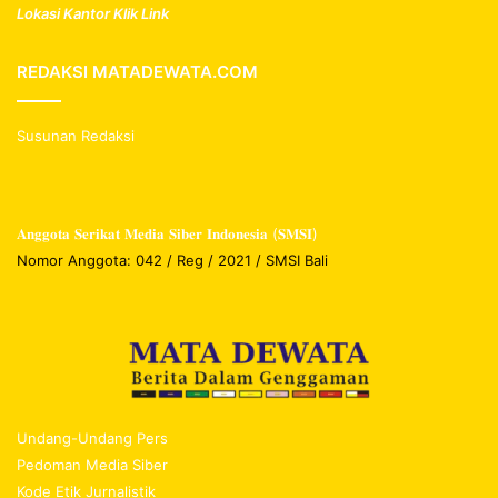
Lokasi Kantor Klik Link
REDAKSI MATADEWATA.COM
Susunan Redaksi
𝐀𝐧𝐠𝐠𝐨𝐭𝐚 𝐒𝐞𝐫𝐢𝐤𝐚𝐭 𝐌𝐞𝐝𝐢𝐚 𝐒𝐢𝐛𝐞𝐫 𝐈𝐧𝐝𝐨𝐧𝐞𝐬𝐢𝐚 (𝐒𝐌𝐒𝐈)
Nomor Anggota: 042 / Reg / 2021 / SMSI Bali
Undang-Undang Pers
Pedoman Media Siber
Kode Etik Jurnalistik