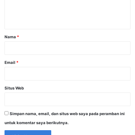
n
t
a
r
Nama
*
*
Email
*
Situs Web
Simpan nama, email, dan situs web saya pada peramban ini
untuk komentar saya berikutnya.