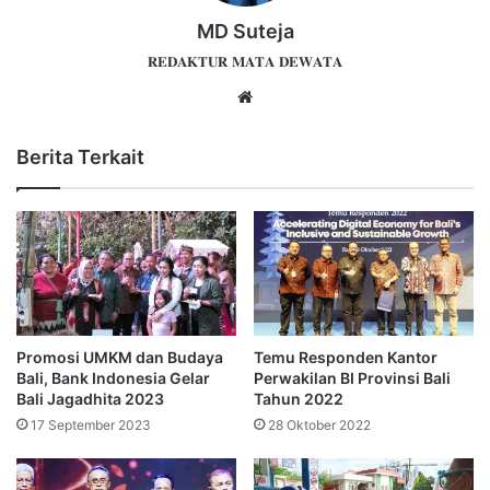
MD Suteja
𝐑𝐄𝐃𝐀𝐊𝐓𝐔𝐑 𝐌𝐀𝐓𝐀 𝐃𝐄𝐖𝐀𝐓𝐀
Website
Berita Terkait
Promosi UMKM dan Budaya
Temu Responden Kantor
Bali, Bank Indonesia Gelar
Perwakilan BI Provinsi Bali
Bali Jagadhita 2023
Tahun 2022
17 September 2023
28 Oktober 2022