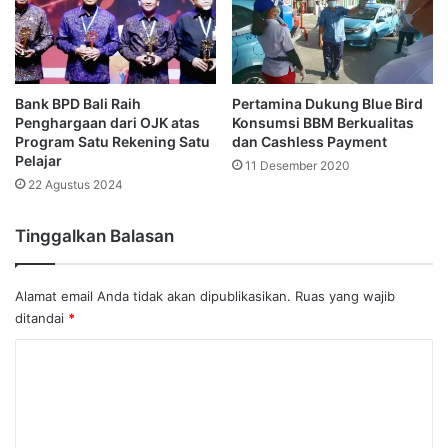
Bank BPD Bali Raih
Pertamina Dukung Blue Bird
Penghargaan dari OJK atas
Konsumsi BBM Berkualitas
Program Satu Rekening Satu
dan Cashless Payment
Pelajar
11 Desember 2020
22 Agustus 2024
Tinggalkan Balasan
Alamat email Anda tidak akan dipublikasikan.
Ruas yang wajib
ditandai
*
K
o
m
e