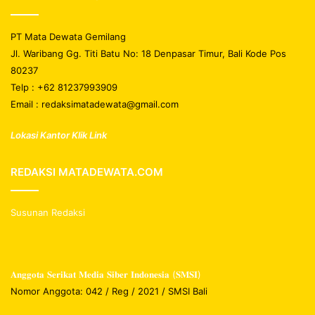
PT Mata Dewata Gemilang
Jl. Waribang Gg. Titi Batu No: 18 Denpasar Timur, Bali Kode Pos
80237
Telp : +62 81237993909
Email : redaksimatadewata@gmail.com
Lokasi Kantor Klik Link
REDAKSI MATADEWATA.COM
Susunan Redaksi
𝐀𝐧𝐠𝐠𝐨𝐭𝐚 𝐒𝐞𝐫𝐢𝐤𝐚𝐭 𝐌𝐞𝐝𝐢𝐚 𝐒𝐢𝐛𝐞𝐫 𝐈𝐧𝐝𝐨𝐧𝐞𝐬𝐢𝐚 (𝐒𝐌𝐒𝐈)
Nomor Anggota: 042 / Reg / 2021 / SMSI Bali