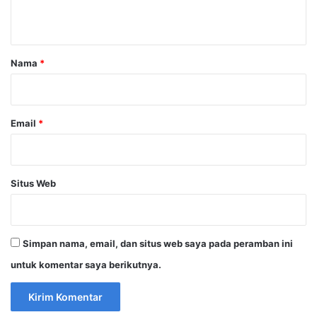
t
a
r
Nama
*
*
Email
*
Situs Web
Simpan nama, email, dan situs web saya pada peramban ini
untuk komentar saya berikutnya.