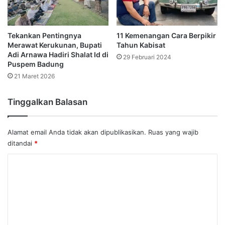
Tekankan Pentingnya
11 Kemenangan Cara Berpikir
Merawat Kerukunan, Bupati
Tahun Kabisat
Adi Arnawa Hadiri Shalat Id di
29 Februari 2024
Puspem Badung
21 Maret 2026
Tinggalkan Balasan
Alamat email Anda tidak akan dipublikasikan.
Ruas yang wajib
ditandai
*
K
o
m
e
n