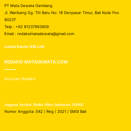
PT Mata Dewata Gemilang
Jl. Waribang Gg. Titi Batu No: 18 Denpasar Timur, Bali Kode Pos
80237
Telp : +62 81237993909
Email : redaksimatadewata@gmail.com
Lokasi Kantor Klik Link
REDAKSI MATADEWATA.COM
Susunan Redaksi
𝐀𝐧𝐠𝐠𝐨𝐭𝐚 𝐒𝐞𝐫𝐢𝐤𝐚𝐭 𝐌𝐞𝐝𝐢𝐚 𝐒𝐢𝐛𝐞𝐫 𝐈𝐧𝐝𝐨𝐧𝐞𝐬𝐢𝐚 (𝐒𝐌𝐒𝐈)
Nomor Anggota: 042 / Reg / 2021 / SMSI Bali